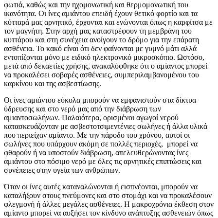
φωτιά, καθώς και την ηχομονωτική και θερμομονωτική του
ικανότητα. Οι ίνες αμιάντου επειδή έχουν θετικό φορτίο και τα
κύτταρά μας αρνητικό, έρχονται και ενώνονται όπως η καρφίτσα με
τον μαγνήτη. Στην αρχή μας καταστρέφουν τη μεμβράνη του
κυττάρου και στη συνέχεια ανοίγουν το δρόμο για την επάρατη
ασθένεια. Το κακό είναι ότι δεν φαίνονται με γυμνό μάτι αλλά
εντοπίζονται μόνο με ειδικό ηλεκτρονικό μικροσκόπιο. Ωστόσο,
μετά από δεκαετίες χρήσης, ανακαλύφθηκε ότι ο αμίαντος μπορεί
να προκαλέσει σοβαρές ασθένειες, συμπεριλαμβανομένου του
καρκίνου και της ασβεστίωσης.
Οι ίνες αμιάντου εύκολα μπορούν να εμφανιστούν στα δίκτυα
ύδρευσης και στο νερό μας από την διάβρωση των
αμιαντοσωλήνων. Παλαιότερα, ορισμένοι αγωγοί νερού
κατασκευάζονταν με ασβεστοτσιμεντένιες σωλήνες ή άλλα υλικά
που περιείχαν αμίαντο. Με την πάροδο του χρόνου, αυτοί οι
σωλήνες που υπάρχουν ακόμη σε πολλές περιοχές, μπορεί να
φθαρούν ή να υποστούν διάβρωση, απελευθερώνοντας ίνες
αμιάντου στο πόσιμο νερό με όλες τις αρνητικές επιπτώσεις και
συνέπειες στην υγεία των ανθρώπων.
Όταν οι ίνες αυτές καταναλώνονται ή εισπνέονται, μπορούν να
καταλήξουν στους πνεύμονες και στο στομάχι και να προκαλέσουν
φλεγμονή ή άλλες μεγάλες ασθένειες. Η μακροχρόνια έκθεση στον
αμίαντο μπορεί να αυξήσει τον κίνδυνο ανάπτυξης ασθενειών όπως