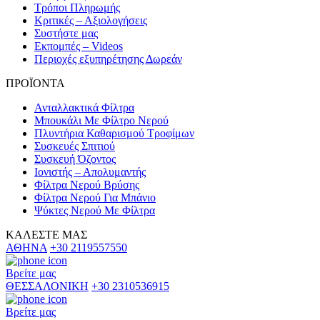
Τρόποι Πληρωμής
Κριτικές – Αξιολογήσεις
Συστήστε μας
Εκπομπές – Videos
Περιοχές εξυπηρέτησης Δωρεάν
ΠΡΟΪΟΝΤΑ
Ανταλλακτικά Φίλτρα
Μπουκάλι Με Φίλτρο Νερού
Πλυντήρια Καθαρισμού Τροφίμων
Συσκευές Σπιτιού
Συσκευή Όζοντος
Ιονιστής – Απολυμαντής
Φίλτρα Νερού Βρύσης
Φίλτρα Νερού Για Μπάνιο
Ψύκτες Νερού Με Φίλτρα
ΚΑΛEΣΤΕ ΜΑΣ
ΑΘΗΝΑ
+30 2119557550
Βρείτε μας
ΘΕΣΣΑΛΟΝΙΚΗ
+30 2310536915
Βρείτε μας