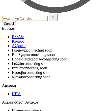
Cancel
Ευρώπη
Ελλάδα
Κύπρος
Αλβανία
Γερμανία
connecting soon
Βουλγαρία
connecting soon
Βόρεια Μακεδονία
connecting soon
Γαλλία
connecting soon
Ιταλία
connecting soon
Κόσοβο
connecting soon
Μονακό
connecting soon
Αμερική
ΗΠΑ
Αφρική/Μέση Ανατολή
Κατάρ
connecting soon