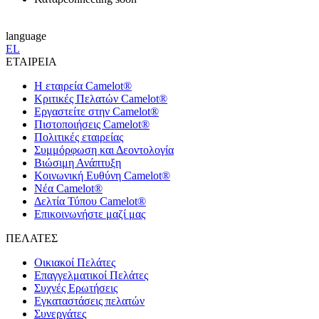
language
EL
ΕΤΑΙΡΕΙΑ
Η εταιρεία Camelot®
Κριτικές Πελατών Camelot®
Εργαστείτε στην Camelot®
Πιστοποιήσεις Camelot®
Πολιτικές εταιρείας
Συμμόρφωση και Δεοντολογία
Βιώσιμη Ανάπτυξη
Κοινωνική Ευθύνη Camelot®
Νέα Camelot®
Δελτία Τύπου Camelot®
Επικοινωνήστε μαζί μας
ΠΕΛΑΤΕΣ
Οικιακοί Πελάτες
Επαγγελματικοί Πελάτες
Συχνές Ερωτήσεις
Εγκαταστάσεις πελατών
Συνεργάτες