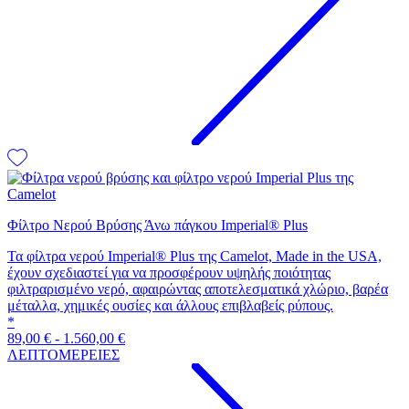
Φίλτρο Νερού Βρύσης Άνω πάγκου Imperial® Plus
Τα φίλτρα νερού Imperial® Plus της Camelot, Made in the USA,
έχουν σχεδιαστεί για να προσφέρουν υψηλής ποιότητας
φιλτραρισμένο νερό, αφαιρώντας αποτελεσματικά χλώριο, βαρέα
μέταλλα, χημικές ουσίες και άλλους επιβλαβείς ρύπους.
*
89,00
€
-
1.560,00
€
ΛΕΠΤΟΜΕΡΕΙΕΣ