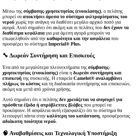
Μέσω της
σύμβασης-χρησικτησίας (ενοικίασης)
, ο πελάτης
μπορεί να
αποκτήσει άμεσα το σύστημα φιλτραρίσματος του
νερού
χωρίς την ανάγκη να διαθέσει μεγάλο αρχικό ποσό για
αγορά. Αυτό σημαίνει ότι ακόμη και οι πελάτες που
δεν έχουν τα
διαθέσιμα κεφάλαια
για μια άμεση αγορά μπορούν να
επωφεληθούν από την
καθαρότητα και την ασφάλεια
που
προσφέρει το σύστημα
Imperial® Plus.
🔧 Δωρεάν Συντήρηση και Επισκευές
Ένα από τα μεγαλύτερα πλεονεκτήματα της
σύμβασης-
χρησικτησίας (ενοικίασης)
είναι η
δωρεάν συντήρηση και
επισκευή
της συσκευής. Η εταιρεία
Camelot® αναλαμβάνει
πλήρως το κόστος
και τη διαδικασία συντήρησης και επισκευών,
ακόμη και μετά από χρόνια χρήσης.
Αυτό σημαίνει ότι ο πελάτης
δεν χρειάζεται να ανησυχεί για
πρόσθετα έξοδα ή απρόβλεπτες βλάβες
που μπορεί να
προκύψουν. Η ασφάλεια αυτή εξασφαλίζει ότι το σύστημα θα
λειτουργεί πάντα στην
καλύτερη του κατάσταση
, προσφέροντας
αδιάκοπη ποιότητα νερού
.
🧠 Αναβαθμίσεις και Τεχνολογική Υποστήριξη