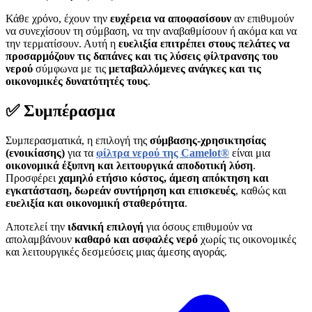
Κάθε χρόνο, έχουν την
ευχέρεια να αποφασίσουν
αν επιθυμούν
να συνεχίσουν τη σύμβαση, να την αναβαθμίσουν ή ακόμα και να
την τερματίσουν. Αυτή η
ευελιξία επιτρέπει στους πελάτες να
προσαρμόζουν τις δαπάνες και τις λύσεις φίλτρανσης του
νερού
σύμφωνα με τις
μεταβαλλόμενες ανάγκες και τις
οικονομικές δυνατότητές τους
.
✅ Συμπέρασμα
Συμπερασματικά, η επιλογή της
σύμβασης-χρησικτησίας
(ενοικίασης)
για τα
φίλτρα νερού της
Camelot®
είναι μια
οικονομικά έξυπνη και λειτουργικά αποδοτική λύση
.
Προσφέρει
χαμηλό ετήσιο κόστος, άμεση απόκτηση και
εγκατάσταση, δωρεάν συντήρηση και επισκευές
, καθώς και
ευελιξία και οικονομική σταθερότητα
.
Αποτελεί την
ιδανική επιλογή
για όσους επιθυμούν να
απολαμβάνουν
καθαρό και ασφαλές νερό
χωρίς τις οικονομικές
και λειτουργικές δεσμεύσεις μιας άμεσης αγοράς.