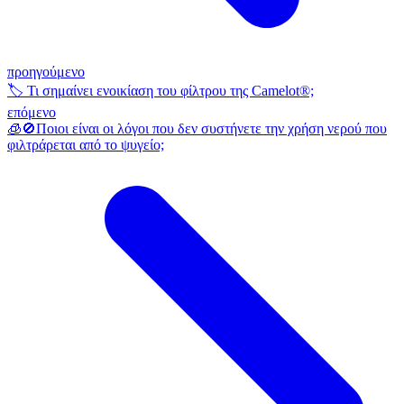
προηγούμενο
🏷️ Τι σημαίνει ενοικίαση του φίλτρου της Camelot®;
επόμενο
🧊🚫Ποιοι είναι οι λόγοι που δεν συστήνετε την χρήση νερού που
φιλτράρεται από το ψυγείο;