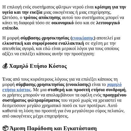
Η επιλογή ενός συστήματος φίλτρων νερού είναι
κρίσιμη για την
υγεία και την ευεξία
μιας οικογένειας ή μιας επιχείρησης.
Ωστόσο, ο
τρόπος απόκτησης
αυτού του συστήματος μπορεί να
κάνει τη διαφορά τόσο σε
οικονομικό
όσο και σε
λειτουργικό
επίπεδο
.
Η μορφή
σύμβασης-χρησικτησίας (
ενοικίασης
)
αποτελεί μια
ελκυστική και συμφέρουσα εναλλακτική
σε σχέση με την
απευθείας αγορά, και εδώ είναι μερικοί λόγοι για τους οποίους
αξίζει να επιλέξει κάποιος αυτήν την προσέγγιση:
💰 Χαμηλό Ετήσιο Κόστος
Ένας από τους κυριότερους λόγους για να επιλέξει κάποιος τη
μορφή
σύμβασης-χρησικτησίας (ενοικίασης)
είναι το
χαμηλό
ετήσιο κόστος
. Με μια
σταθερή και προσιτή ετήσια συνδρομή
,
οι χρήστες μπορούν να απολαμβάνουν τα οφέλη ενός
προηγμένου
συστήματος φιλτραρίσματος
του νερού χωρίς να χρειαστεί να
δεσμεύσουν μεγάλο χρηματικό ποσό εκ των προτέρων. Αυτό
καθιστά τη λύση πιο προσιτή για ένα μεγαλύτερο εύρος πελατών,
από οικογένειες μέχρι επιχειρήσεις.
📦 Άμεση Παράδοση και Εγκατάσταση