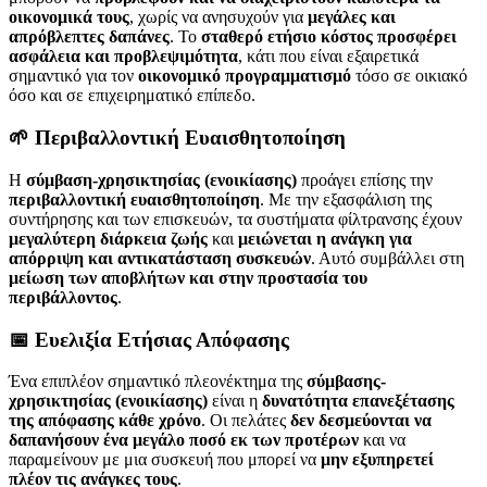
οικονομικά τους
, χωρίς να ανησυχούν για
μεγάλες και
απρόβλεπτες δαπάνες
. Το
σταθερό ετήσιο κόστος προσφέρει
ασφάλεια και προβλεψιμότητα
, κάτι που είναι εξαιρετικά
σημαντικό για τον
οικονομικό προγραμματισμό
τόσο σε οικιακό
όσο και σε επιχειρηματικό επίπεδο.
🌱 Περιβαλλοντική Ευαισθητοποίηση
Η
σύμβαση-χρησικτησίας (ενοικίασης)
προάγει επίσης την
περιβαλλοντική ευαισθητοποίηση
. Με την εξασφάλιση της
συντήρησης και των επισκευών, τα συστήματα φίλτρανσης έχουν
μεγαλύτερη διάρκεια ζωής
και
μειώνεται η ανάγκη για
απόρριψη και αντικατάσταση συσκευών
. Αυτό συμβάλλει στη
μείωση των αποβλήτων και στην προστασία του
περιβάλλοντος
.
📅 Ευελιξία Ετήσιας Απόφασης
Ένα επιπλέον σημαντικό πλεονέκτημα της
σύμβασης-
χρησικτησίας (ενοικίασης)
είναι η
δυνατότητα επανεξέτασης
της απόφασης κάθε χρόνο
. Οι πελάτες
δεν δεσμεύονται να
δαπανήσουν ένα μεγάλο ποσό εκ των προτέρων
και να
παραμείνουν με μια συσκευή που μπορεί να
μην εξυπηρετεί
πλέον τις ανάγκες τους
.