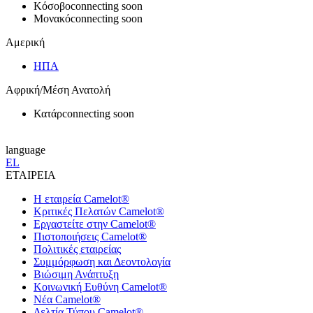
Κόσοβο
connecting soon
Μονακό
connecting soon
Αμερική
ΗΠΑ
Αφρική/Μέση Ανατολή
Κατάρ
connecting soon
language
EL
ΕΤΑΙΡΕΙΑ
Η εταιρεία Camelot®
Κριτικές Πελατών Camelot®
Εργαστείτε στην Camelot®
Πιστοποιήσεις Camelot®
Πολιτικές εταιρείας
Συμμόρφωση και Δεοντολογία
Βιώσιμη Ανάπτυξη
Κοινωνική Ευθύνη Camelot®
Νέα Camelot®
Δελτία Τύπου Camelot®