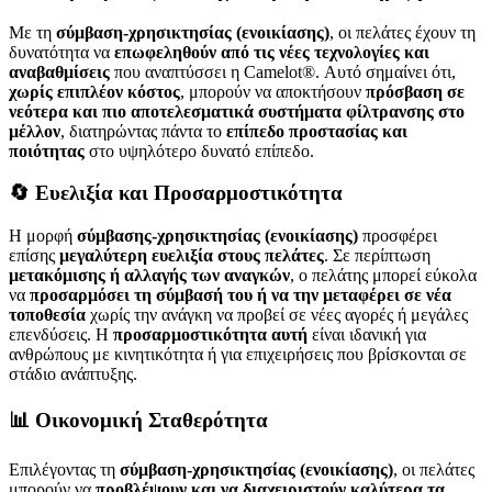
Με τη
σύμβαση-χρησικτησίας (ενοικίασης)
, οι πελάτες έχουν τη
δυνατότητα να
επωφεληθούν από τις νέες τεχνολογίες και
αναβαθμίσεις
που αναπτύσσει η Camelot®. Αυτό σημαίνει ότι,
χωρίς επιπλέον κόστος
, μπορούν να αποκτήσουν
πρόσβαση σε
νεότερα και πιο αποτελεσματικά συστήματα φίλτρανσης στο
μέλλον
, διατηρώντας πάντα το
επίπεδο προστασίας και
ποιότητας
στο υψηλότερο δυνατό επίπεδο.
🔄 Ευελιξία και Προσαρμοστικότητα
Η μορφή
σύμβασης-χρησικτησίας (ενοικίασης)
προσφέρει
επίσης
μεγαλύτερη ευελιξία στους πελάτες
. Σε περίπτωση
μετακόμισης ή αλλαγής των αναγκών
, ο πελάτης μπορεί εύκολα
να
προσαρμόσει τη σύμβασή του ή να την μεταφέρει σε νέα
τοποθεσία
χωρίς την ανάγκη να προβεί σε νέες αγορές ή μεγάλες
επενδύσεις. Η
προσαρμοστικότητα αυτή
είναι ιδανική για
ανθρώπους με κινητικότητα ή για επιχειρήσεις που βρίσκονται σε
στάδιο ανάπτυξης.
📊 Οικονομική Σταθερότητα
Επιλέγοντας τη
σύμβαση-χρησικτησίας (ενοικίασης)
, οι πελάτες
μπορούν να
προβλέψουν και να διαχειριστούν καλύτερα τα