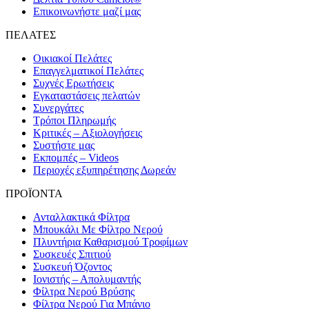
Επικοινωνήστε μαζί μας
ΠΕΛΑΤΕΣ
Οικιακοί Πελάτες
Επαγγελματικοί Πελάτες
Συχνές Ερωτήσεις
Εγκαταστάσεις πελατών
Συνεργάτες
Τρόποι Πληρωμής
Κριτικές – Αξιολογήσεις
Συστήστε μας
Εκπομπές – Videos
Περιοχές εξυπηρέτησης Δωρεάν
ΠΡΟΪΟΝΤΑ
Ανταλλακτικά Φίλτρα
Μπουκάλι Με Φίλτρο Νερού
Πλυντήρια Καθαρισμού Τροφίμων
Συσκευές Σπιτιού
Συσκευή Όζοντος
Ιονιστής – Απολυμαντής
Φίλτρα Νερού Βρύσης
Φίλτρα Νερού Για Μπάνιο