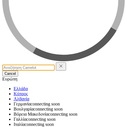
Cancel
Ευρώπη
Ελλάδα
Κύπρος
Αλβανία
Γερμανία
connecting soon
Βουλγαρία
connecting soon
Βόρεια Μακεδονία
connecting soon
Γαλλία
connecting soon
Ιταλία
connecting soon