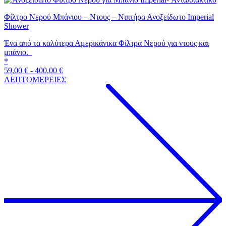
Φίλτρο Νερού Μπάνιου – Ντους – Νιπτήρα Ανοξείδωτο Imperial
Shower
Ένα από τα καλύτερα Αμερικάνικα Φίλτρα Νερού για ντους και
μπάνιο.
*
59,00
€
-
400,00
€
ΛΕΠΤΟΜΕΡΕΙΕΣ