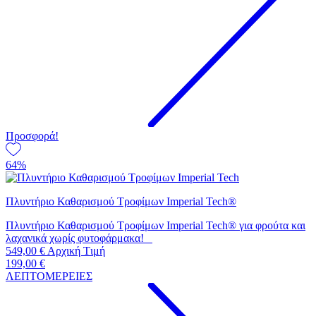
Προσφορά!
64%
Πλυντήριο Καθαρισμού Τροφίμων Imperial Tech®
Πλυντήριο Καθαρισμού Τροφίμων Imperial Tech® για φρούτα και
λαχανικά χωρίς φυτοφάρμακα!
549,00
€
Aρχική Tιμή
199,00
€
ΛΕΠΤΟΜΕΡΕΙΕΣ